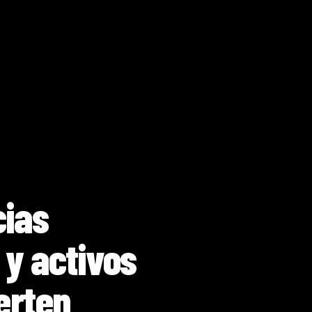
ias
 y activos
erten